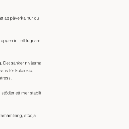
tt att påverka hur du
ppen in i ett lugnare
. Det sänker nivåerna
rans för koldioxid.
stress.
tödjer ett mer stabilt
återhämtning, stödja