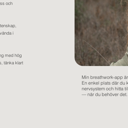
ess och
etenskap,
vända i
ang med hög
, tänka klart
Min breathwork-app är
En enkel plats där du k
nervsystem och hitta til
— när du behöver det.