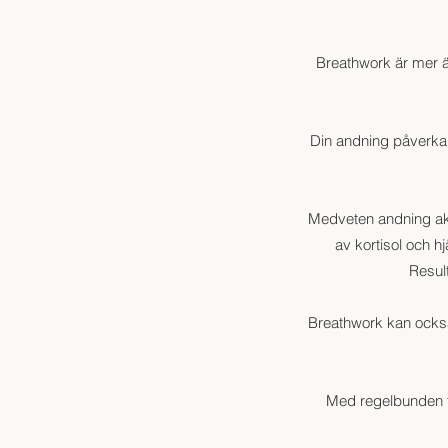
Breathwork är mer än
Din andning påverkar
Medveten andning akt
av kortisol och h
Resul
Breathwork kan också 
Med regelbunden tr