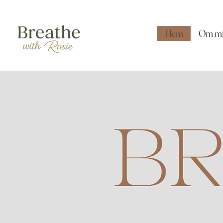
Hem
Om m