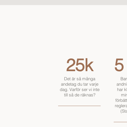
25k
5
Det är så många
Bar
andetag du tar varje
andni
dag. Varför ser vi inte
har kl
till så de räknas?
mi
förbät
regler
(St