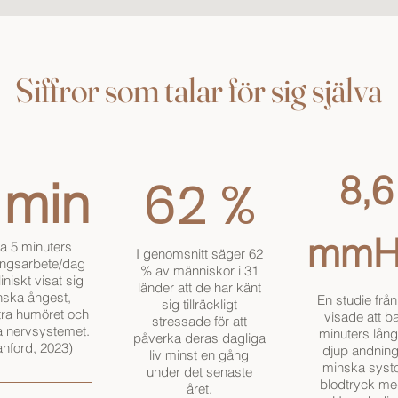
Siffror som talar för sig själva
8,6
62 %
 min
mmH
a 5 minuters
I genomsnitt säger 62
ngsarbete/dag
% av människor i 31
iniskt visat sig
länder att de har känt
nska ångest,
En studie frå
sig tillräckligt
tra humöret och
visade att b
stressade för att
a nervsystemet.
minuters lån
påverka deras dagliga
anford, 2023)
djup andnin
liv minst en gång
minska systo
under det senaste
blodtryck me
året.