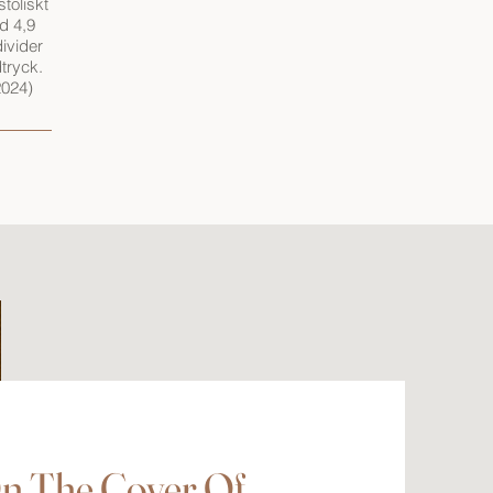
toliskt
d 4,9
ivider
tryck.
2024)
n The Cover Of