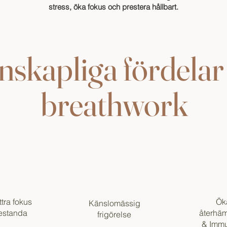
stress, öka fokus och prestera hållbart.
nskapliga fördela
breathwork
tra fokus
Ök
Känslomässig
estanda
återhäm
frigörelse
& Immu