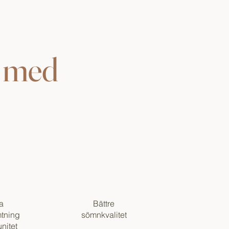
r med
a
Bättre
tning
sömnkvalitet
nitet