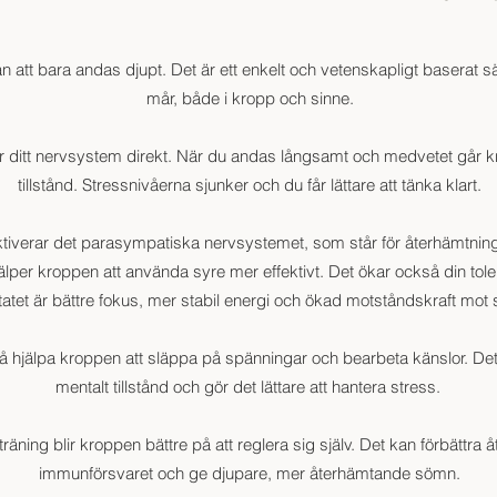
 att bara andas djupt. Det är ett enkelt och vetenskapligt baserat sä
mår, både i kropp och sinne.
 ditt nervsystem direkt. När du andas långsamt och medvetet går kro
tillstånd. Stressnivåerna sjunker och du får lättare att tänka klart.
iverar det parasympatiska nervsystemet, som står för återhämtning
jälper kroppen att använda syre mer effektivt. Det ökar också din tole
tatet är bättre fokus, mer stabil energi och ökad motståndskraft mot 
hjälpa kroppen att släppa på spänningar och bearbeta känslor. Det s
mentalt tillstånd och gör det lättare att hantera stress.
äning blir kroppen bättre på att reglera sig själv. Det kan förbättra 
immunförsvaret och ge djupare, mer återhämtande sömn.