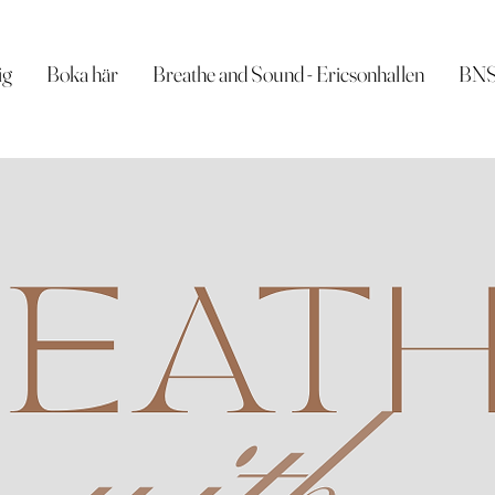
ig
Boka här
Breathe and Sound - Ericsonhallen
BNSI