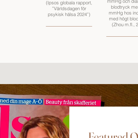
mmHg och dias
(Ipsos globala rapport,
blodtryck me
”Världsdagen för
mmHg hos ind
psykisk hälsa 2024”)
med högt blod
(Zhou m.fl., 
Featured O