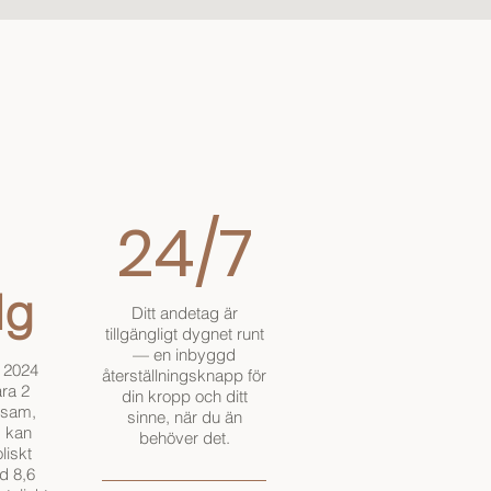
24/7
g
Ditt andetag är
tillgängligt dygnet runt
— en inbyggd
n 2024
återställningsknapp för
ara 2
din kropp och ditt
gsam,
sinne, när du än
g kan
behöver det.
liskt
d 8,6