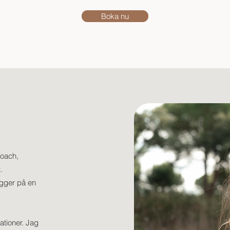
Boka nu
coach,
t.
ygger på en
ationer. Jag