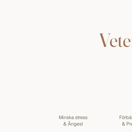
Vete
Minska stress
Förbät
& Ångest
& Pr