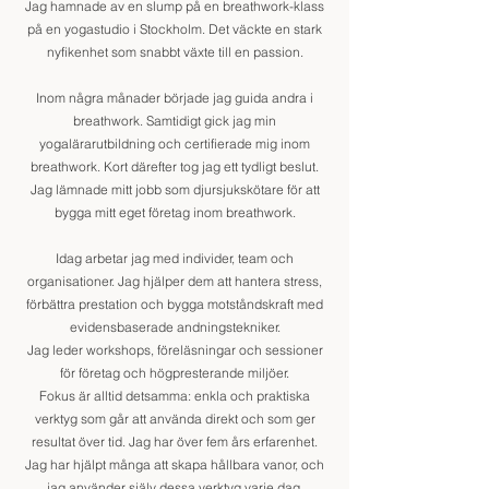
Jag hamnade av en slump på en breathwork-klass
på en yogastudio i Stockholm. Det väckte en stark
nyfikenhet som snabbt växte till en passion.
Inom några månader började jag guida andra i
breathwork. Samtidigt gick jag min
yogalärarutbildning och certifierade mig inom
breathwork. Kort därefter tog jag ett tydligt beslut.
Jag lämnade mitt jobb som djursjukskötare för att
bygga mitt eget företag inom breathwork.
Idag arbetar jag med individer, team och
organisationer. Jag hjälper dem att hantera stress,
förbättra prestation och bygga motståndskraft med
evidensbaserade andningstekniker.
Jag leder workshops, föreläsningar och sessioner
för företag och högpresterande miljöer.
Fokus är alltid detsamma: enkla och praktiska
verktyg som går att använda direkt och som ger
resultat över tid.
Jag har över fem års erfarenhet.
Jag har hjälpt många att skapa hållbara vanor, och
jag använder själv dessa verktyg varje dag.