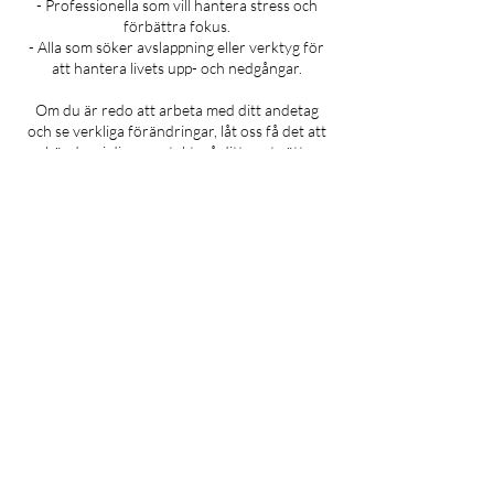
- Professionella som vill hantera stress och
förbättra fokus.
- Alla som söker avslappning eller verktyg för
att hantera livets upp- och nedgångar.
Om du är redo att arbeta med ditt andetag
och se verkliga förändringar, låt oss få det att
hända – i din egen takt, på ditt eget sätt.
Avbokningsvillkor
Avbokning sker senast 24 timmar innan
klassen startar. Vid senare avbokning
debiteras du fullt pris för klassen.
Kontaktuppgifter
0736769344