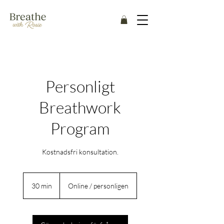
Personligt
Breathwork
Program
Kostnadsfri konsultation.
30 min
3
Online / personligen
0
m
i
n