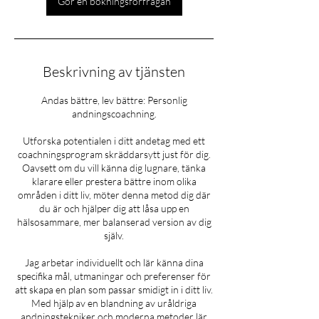
Gör en bokningsförfrågan
Beskrivning av tjänsten
Andas bättre, lev bättre: Personlig
andningscoachning.
Utforska potentialen i ditt andetag med ett
coachningsprogram skräddarsytt just för dig.
Oavsett om du vill känna dig lugnare, tänka
klarare eller prestera bättre inom olika
områden i ditt liv, möter denna metod dig där
du är och hjälper dig att låsa upp en
hälsosammare, mer balanserad version av dig
själv.
Jag arbetar individuellt och lär känna dina
specifika mål, utmaningar och preferenser för
att skapa en plan som passar smidigt in i ditt liv.
Med hjälp av en blandning av uråldriga
andningstekniker och moderna metoder lär